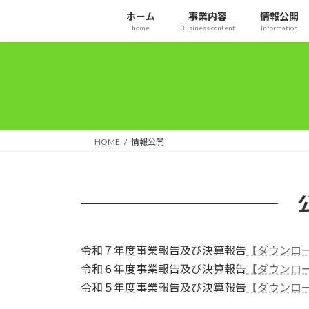
コ
ナ
ホーム
事業内容
情報公開
ン
ビ
home
Business content
Information
テ
ゲ
ン
ー
ツ
シ
へ
ョ
ス
ン
キ
に
ッ
移
HOME
情報公開
プ
動
令和７年度事業報告及び決算報告
【ダウンロ
令和６年度事業報告及び決算報告
【ダウンロ
令和５年度事業報告及び決算報告
【ダウンロ