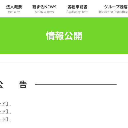
法人概要
観ま佐NEWS
各種申請書
グループ誘客
company
kanmasa-news
Application form
Subsidy for Promoting 
情報公開
公 告
ード】
ード】
ード】