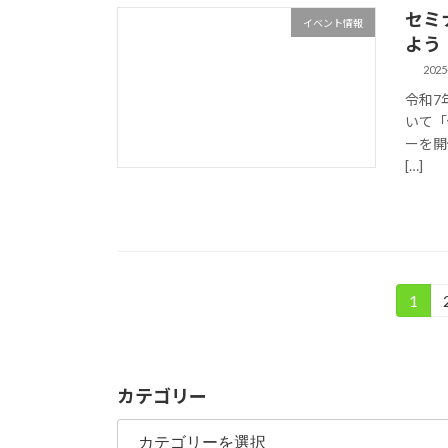
セミ
イベント情報
よう
2025
令和7
いて「
ーを開
[…]
投
1
固
定
稿
ペ
の
ー
カテゴリー
ジ
ペ
カ
テ