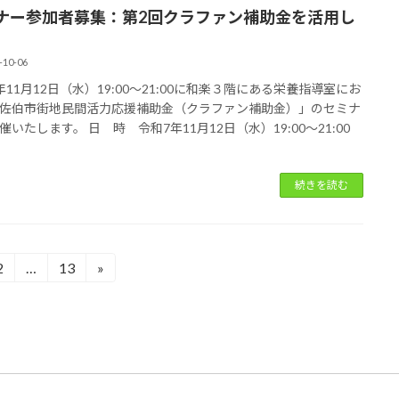
ナー参加者募集：第2回クラファン補助金を活用し
-10-06
年11月12日（水）19:00～21:00に和楽３階にある栄養指導室にお
佐伯市街地民間活力応援補助金（クラファン補助金）」のセミナ
催いたします。 日 時 令和7年11月12日（水）19:00～21:00
続きを読む
2
…
13
»
固
固
定
定
ペ
ペ
ー
ー
ジ
ジ