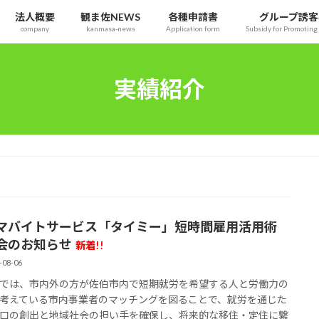
法人概要
観ま佐NEWS
各種申請書
グループ誘客
company
kanmasa-news
Application form
Subsidy for Promoting 
実績紹介
マバイトサービス「タイミー」短時間雇用活用術
会のお知らせ
新着!!
-08-06
では、市内外の方が佐伯市内で短期就労を希望する人と労働力の
考えている市内事業者のマッチングを図ることで、就労を通じた
口の創出と地域社会の担い手を確保し、将来的な移住・定住に繋