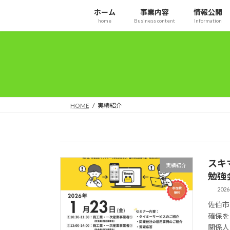
コ
ナ
ホーム
事業内容
情報公開
ン
ビ
home
Business content
Information
テ
ゲ
ン
ー
ツ
シ
へ
ョ
ス
ン
キ
に
ッ
移
HOME
実績紹介
プ
動
スキ
実績紹介
勉強
2026
佐伯市
確保を
関係人