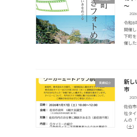
～
2026
令和8
開催し
下町を
催した
新し
実績紹介
市
2025
佐伯市
社タイ
んの「
（土）