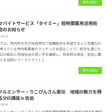
続きを読む
マバイトサービス「タイミー」短時間雇用活用術
会のお知らせ
-12-22
では、市内外の方が佐伯市内で短期就労を希望する人と労働力の
考えている市内事業者のマッチングを図ることで、就労を通じた
口の創出と地域社会の担い手を確保し、将来的な移住・定住に繋
とを目的にワークトライ […]
続きを読む
フルエンサー・りこぴんさん直伝 地域の魅力を輝
SNS講座 in 佐伯
-12-02
ルエンサー・りこぴんさんの特別講座開催 旅と地域の魅力を発信