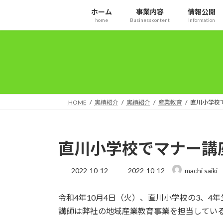
コ
ナ
ホーム
事業内容
情報公開
ン
ビ
home
Business content
Information
テ
ゲ
ン
ー
ツ
シ
へ
ョ
ス
ン
キ
に
ッ
移
HOME
実績紹介
実績紹介
産業教育
直川小学校
プ
動
直川小学校でマナー講
最
2022-10-12
2022-10-12
machi saiki
終
更
令和4年10月4日（火）、直川小学校の3、4
新
日
講師は弊社の地域産業教育事業を担当してい
時