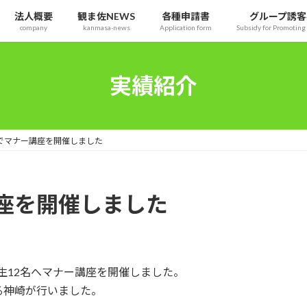
法人概要
観ま佐NEWS
各種申請書
グループ誘客
company
kanmasa-news
Application form
Subsidy for Promoting 
実績紹介
でマナー講座を開催しました
座を開催しました
年生12名へマナー講座を開催しました。
る神崎が行いました。