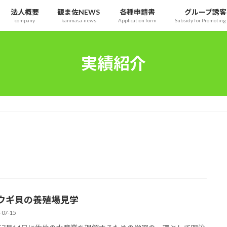
法人概要
観ま佐NEWS
各種申請書
グループ誘客
company
kanmasa-news
Application form
Subsidy for Promoting 
実績紹介
ウギ貝の養殖場見学
-07-15