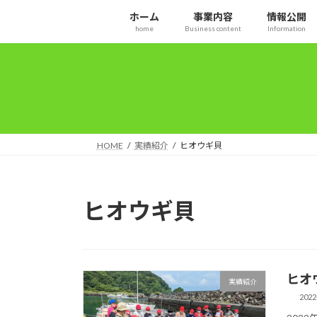
コ
ナ
ホーム
事業内容
情報公開
ン
ビ
home
Business content
Information
テ
ゲ
ン
ー
ツ
シ
へ
ョ
ス
ン
キ
に
ッ
移
HOME
実績紹介
ヒオウギ貝
プ
動
ヒオウギ貝
ヒオ
実績紹介
2022