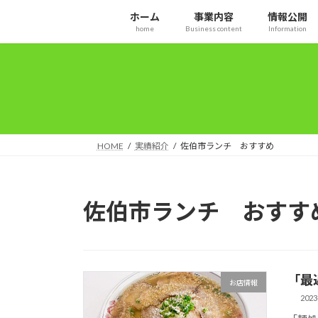
コ
ナ
ホーム
事業内容
情報公開
ン
ビ
home
Business content
Information
テ
ゲ
ン
ー
ツ
シ
へ
ョ
ス
ン
キ
に
ッ
移
HOME
実績紹介
佐伯市ランチ おすすめ
プ
動
佐伯市ランチ おすす
「最近
お店情報
2023